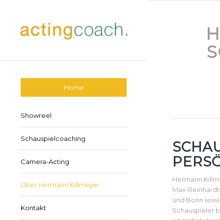
H
S
Home
Showreel
Schauspielcoaching
SCHAU
PERSÖ
Camera-Acting
Hermann Killme
Über Hermann Killmeyer
Max-Reinhardt
und Bonn sowie
Kontakt
Schauspieler b