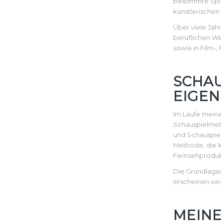
bestimmte Spie
künstlerischen
Über viele Jah
beruflichen We
sowie in Film-
SCHA
EIGEN
Im Laufe meine
Schauspielmeth
und Schauspie
Methode, die k
Fernsehproduk
Die Grundlage
erscheinen wir
MEINE