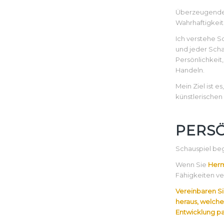
Überzeugendes 
Wahrhaftigkeit
Ich verstehe S
und jeder Scha
Persönlichkeit,
Handeln.
Mein Ziel ist 
künstlerischen
PERS
Schauspiel be
Wenn Sie
Herm
Fähigkeiten ve
Vereinbaren S
heraus, welche
Entwicklung pa