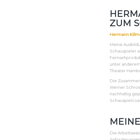
HERMA
ZUM 
Hermann Killm
Meine Ausbildu
Schauspieler 
Fernsehproduk
unter anderem 
Theater Hambu
Die Zusammenar
Werner Schroet
nachhaltig gep
Schauspielcoac
MEINE
Die Arbeitswe
Anforderungen