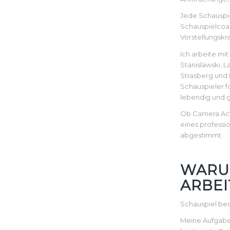
Jede Schauspie
Schauspielcoac
Vorstellungskra
Ich arbeite m
Stanislawski, 
Strasberg und 
Schauspieler f
lebendig und g
Ob Camera Acti
eines professio
abgestimmt.
WARUM
ARBEI
Schauspiel bed
Meine Aufgabe 